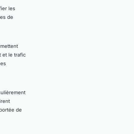
fier les
pes de
mettent
t le trafic
ses
culièrement
irent
 portée de