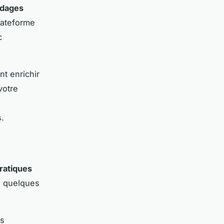
dages
lateforme
c
t enrichir
votre
s.
ratiques
ci quelques
es