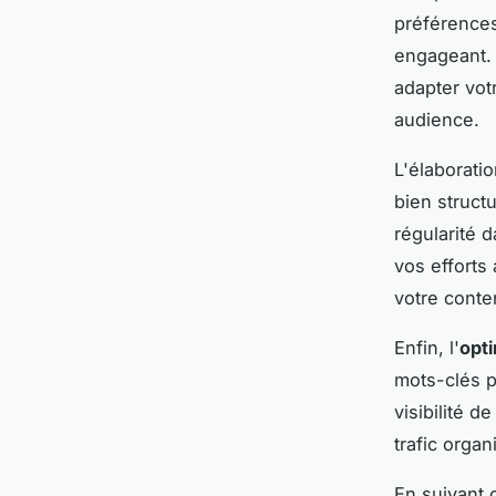
préférences
engageant.
adapter vot
audience.
L'élaborati
bien struct
régularité 
vos efforts
votre conte
Enfin, l'
opt
mots-clés p
visibilité 
trafic orga
En suivant