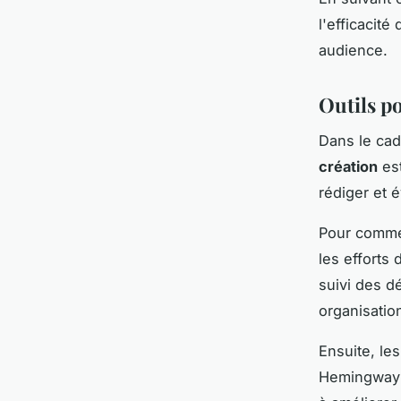
l'efficacit
audience.
Outils p
Dans le cad
création
est
rédiger et 
Pour comme
les efforts 
suivi des d
organisatio
Ensuite, le
Hemingway s