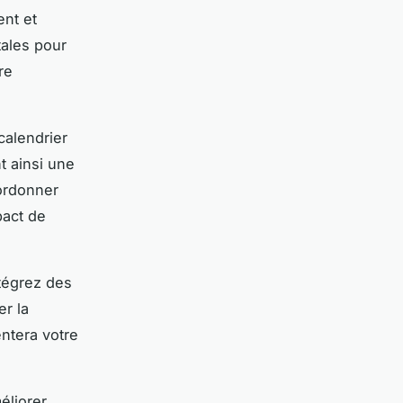
ent et
ales pour
re
calendrier
t ainsi une
ordonner
pact de
ntégrez des
er la
ntera votre
éliorer