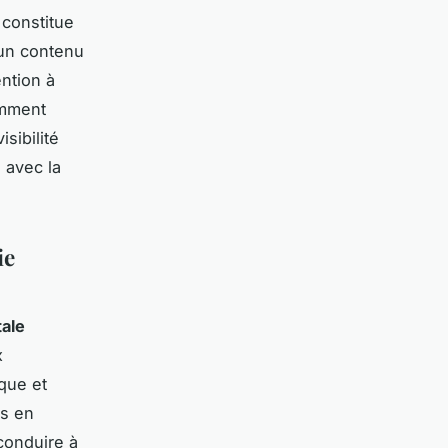
 constitue
 un contenu
ention à
omment
sibilité
 avec la
ie
tale
x
que et
ts en
conduire à