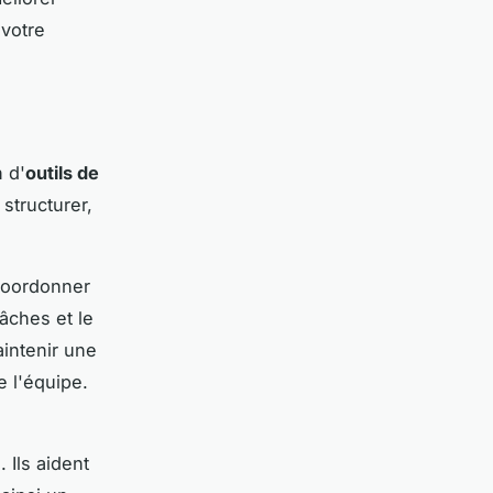
 votre
n d'
outils de
structurer,
coordonner
tâches et le
intenir une
e l'équipe.
 Ils aident