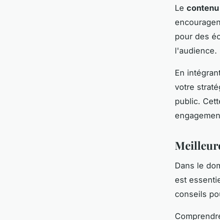
Le
contenu 
encouragent
pour des éc
l'audience.
En intégran
votre strat
public. Cet
engagement 
Meilleur
Dans le do
est essentie
conseils pou
Comprendre 