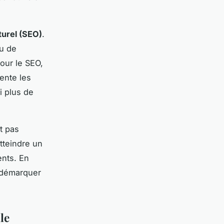
urel (SEO)
.
nu de
pour le SEO,
ente les
i plus de
t pas
tteindre un
ents. En
e démarquer
le