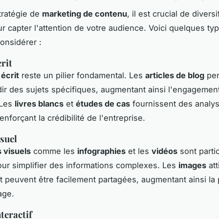
tratégie de
marketing de contenu
, il est crucial de diversi
r capter l'attention de votre audience. Voici quelques ty
onsidérer :
rit
écrit
reste un pilier fondamental. Les
articles de blog
per
ir des sujets spécifiques, augmentant ainsi l'engagement e
 Les
livres blancs
et
études de cas
fournissent des analy
renforçant la crédibilité de l'entreprise.
suel
 visuels
comme les
infographies
et les
vidéos
sont parti
our simplifier des informations complexes. Les
images
att
 et peuvent être facilement partagées, augmentant ainsi la
age.
teractif