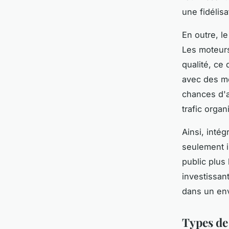
une fidélisa
En outre, le
Les moteurs
qualité, ce 
avec des mo
chances d'a
trafic organ
Ainsi, intég
seulement i
public plus 
investissan
dans un env
Types de 