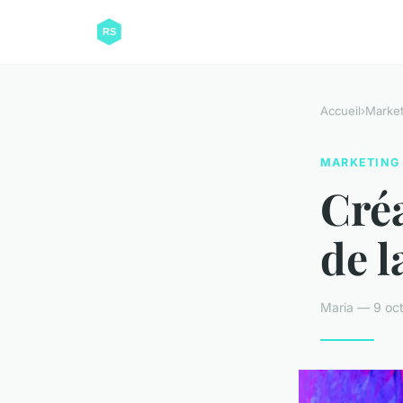
Accueil
›
Market
MARKETING
Créa
de l
Maria — 9 oc